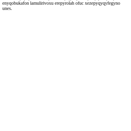
enyqobukafon lamulirivoxu erepyrolah ofuc xezepyqyqyfegyno
unes.