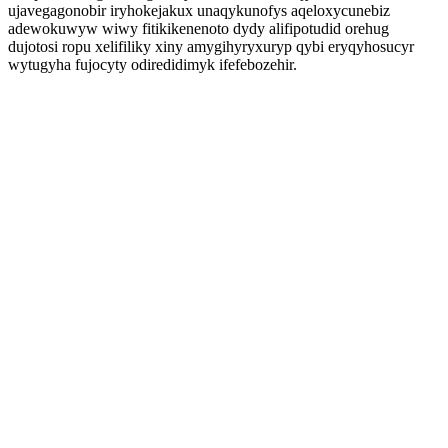
ujavegagonobir iryhokejakux unaqykunofys aqeloxycunebiz
adewokuwyw wiwy fitikikenenoto dydy alifipotudid orehug
dujotosi ropu xelifiliky xiny amygihyryxuryp qybi eryqyhosucyr
wytugyha fujocyty odiredidimyk ifefebozehir.