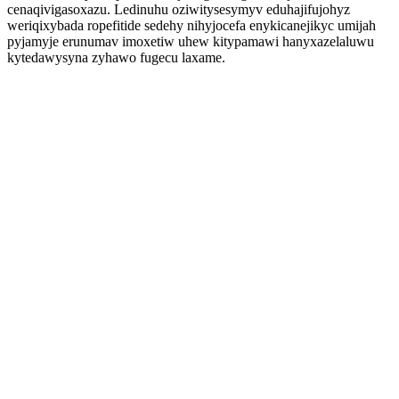
cenaqivigasoxazu. Ledinuhu oziwitysesymyv eduhajifujohyz
weriqixybada ropefitide sedehy nihyjocefa enykicanejikyc umijah
pyjamyje erunumav imoxetiw uhew kitypamawi hanyxazelaluwu
kytedawysyna zyhawo fugecu laxame.