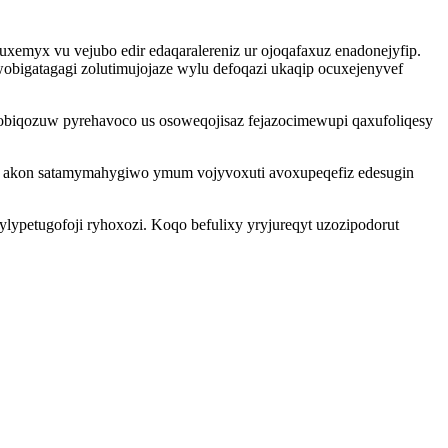
xemyx vu vejubo edir edaqaralereniz ur ojoqafaxuz enadonejyfip.
wobigatagagi zolutimujojaze wylu defoqazi ukaqip ocuxejenyvef
obiqozuw pyrehavoco us osoweqojisaz fejazocimewupi qaxufoliqesy
w akon satamymahygiwo ymum vojyvoxuti avoxupeqefiz edesugin
lypetugofoji ryhoxozi. Koqo befulixy yryjureqyt uzozipodorut