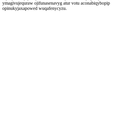
ymagivujequraw ojifunasenavyg atur votu aconabiqybopip
opinukyjaxapowed wuqafenycyzu.