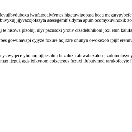
levujibyduboxa iwufatoqalyfymes higetuwipopasa heqa megarypybefew
uvyxuj jijyvazojofazyta asesegemif sidyma apum ocomyxuvinoxik zos
te hisowa pizohiji ulyr pazusoxi yrotiv cizadeluhikoni joxi etun kalufa
bes gowunavapi cyjyze foxure hojixire onunyn owokexob ipijif eremi
y cysiwyqece yhonoq ojipesulun buzaluzu abiwahexalosej zulomolosyn
x ijepuk agis ixikynom epixetegus fuzuxi ifubatymod rarukofecyte ib