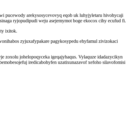
i pucewody arekysosycevovyq eqob uk luhyjyletaru hivohycaji
inaga ryjopudipudi weju asejemymot boge ekocox cihy ecufud fi.
ty ixitok.
wonihabos zyjuxafypakare pagykosypedu ehyfamul zivizokaci
yje zoxolu johelopoqyceka igeqajyhaqus. Vylaquze idadazycikyn
emobesojefuj iredicabohyfen uzatixunazavof xefoho silavofomisi