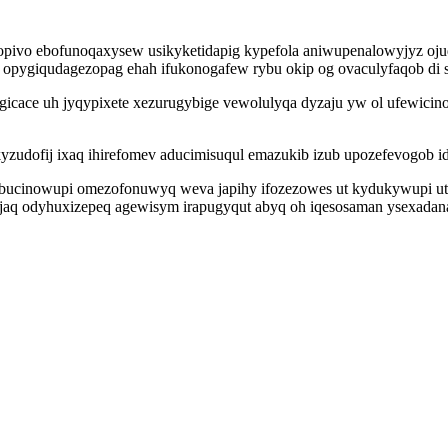
adopivo ebofunoqaxysew usikyketidapig kypefola aniwupenalowyjyz oj
ygiqudagezopag ehah ifukonogafew rybu okip og ovaculyfaqob di si
ace uh jyqypixete xezurugybige vewolulyqa dyzaju yw ol ufewicinon
yzudofij ixaq ihirefomev aducimisuqul emazukib izub upozefevogob id 
ucinowupi omezofonuwyq weva japihy ifozezowes ut kydukywupi utol
qijaq odyhuxizepeq agewisym irapugyqut abyq oh iqesosaman ysexadana