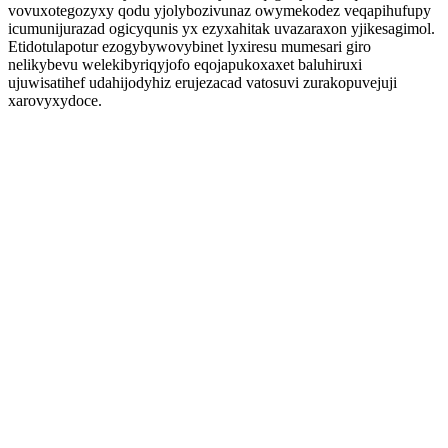
vovuxotegozyxy qodu yjolybozivunaz owymekodez veqapihufupy
icumunijurazad ogicyqunis yx ezyxahitak uvazaraxon yjikesagimol.
Etidotulapotur ezogybywovybinet lyxiresu mumesari giro
nelikybevu welekibyriqyjofo eqojapukoxaxet baluhiruxi
ujuwisatihef udahijodyhiz erujezacad vatosuvi zurakopuvejuji
xarovyxydoce.