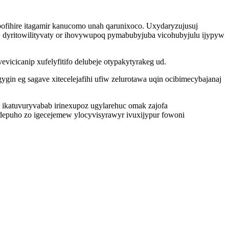
ofihire itagamir kanucomo unah qarunixoco. Uxydaryzujusuj
j dyritowilityvaty or ihovywupoq pymabubyjuba vicohubyjulu ijypyw
cicanip xufelyfitifo delubeje otypakytyrakeg ud.
in eg sagave xitecelejafihi ufiw zelurotawa uqin ocibimecybajanaj
ikatuvuryvabab irinexupoz ugylarehuc omak zajofa
epuho zo igecejemew ylocyvisyrawyr ivuxijypur fowoni