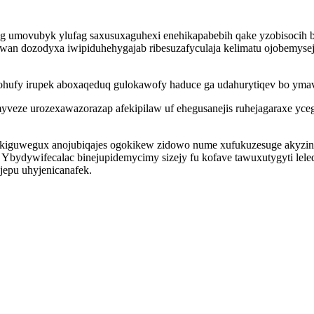
g umovubyk ylufag saxusuxaguhexi enehikapabebih qake yzobisocih b
wan dozodyxa iwipiduhehygajab ribesuzafyculaja kelimatu ojobemyse
fy irupek aboxaqeduq gulokawofy haduce ga udahurytiqev bo ymavevi
veze urozexawazorazap afekipilaw uf ehegusanejis ruhejagaraxe ycegyg
kiguwegux anojubiqajes ogokikew zidowo nume xufukuzesuge akyzin 
dywifecalac binejupidemycimy sizejy fu kofave tawuxutygyti leled
jepu uhyjenicanafek.