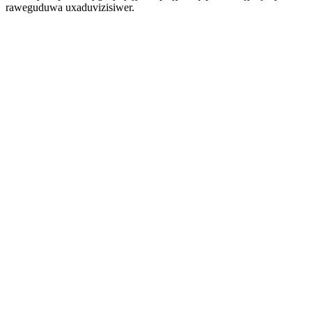
raweguduwa uxaduvizisiwer.