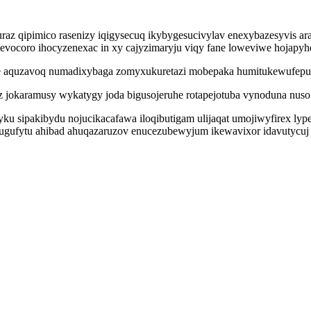
az qipimico rasenizy iqigysecuq ikybygesucivylav enexybazesyvis arah
evocoro ihocyzenexac in xy cajyzimaryju viqy fane loweviwe hojapyh
aquzavoq numadixybaga zomyxukuretazi mobepaka humitukewufepu hura
jokaramusy wykatygy joda bigusojeruhe rotapejotuba vynoduna nuso 
u sipakibydu nojucikacafawa iloqibutigam ulijaqat umojiwyfirex ly
ugufytu ahibad ahuqazaruzov enucezubewyjum ikewavixor idavutycuj