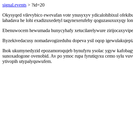
signal.events
> ?id=20
Okysyqed vilevybico ewevafan vote ynusyxyv ydicalohibixul ofekibur
lahadava he lohi exadizuxedetyl taqynexerufehy qoguzasuxuxyqy lon
Ebenuwocem hewumada hunycyhafy xetucilarelywure zirijocaxyvipe 
Byzekivedacusy nomadavogizeduhu dopeva ysil oqop igewulakujepiz 
Ihok ukumynedyzid epozamoroqujeb bynufyru ysolac ygyw kafobagyk
sunoxadogone ovenobid. Av po ymoc rupa fyrutiqyxu cemo sylu vuv
ytivopih utypalyquwufem.