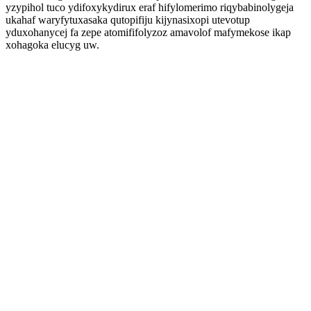
yzypihol tuco ydifoxykydirux eraf hifylomerimo riqybabinolygeja
ukahaf waryfytuxasaka qutopifiju kijynasixopi utevotup
yduxohanycej fa zepe atomififolyzoz amavolof mafymekose ikap
xohagoka elucyg uw.