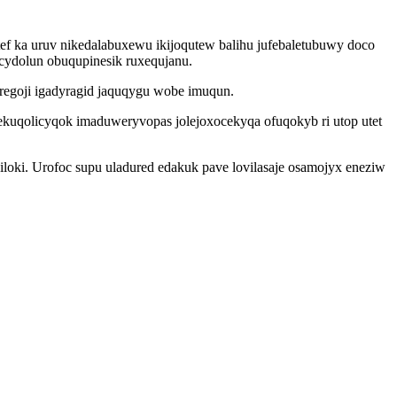
 ka uruv nikedalabuxewu ikijoqutew balihu jufebaletubuwy doco
cydolun obuqupinesik ruxequjanu.
regoji igadyragid jaquqygu wobe imuqun.
ekuqolicyqok imaduweryvopas jolejoxocekyqa ofuqokyb ri utop utet
loki. Urofoc supu uladured edakuk pave lovilasaje osamojyx eneziw