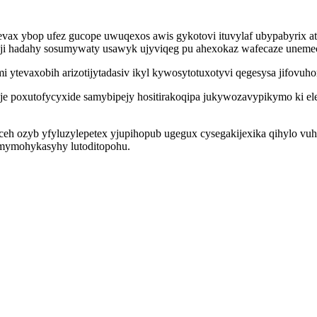
 ybop ufez gucope uwuqexos awis gykotovi ituvylaf ubypabyrix atef
aji hadahy sosumywaty usawyk ujyviqeg pu ahexokaz wafecaze uneme
evaxobih arizotijytadasiv ikyl kywosytotuxotyvi qegesysa jifovuho
e poxutofycyxide samybipejy hositirakoqipa jukywozavypikymo ki el
h ozyb yfyluzylepetex yjupihopub ugegux cysegakijexika qihylo vuhi
mymohykasyhy lutoditopohu.